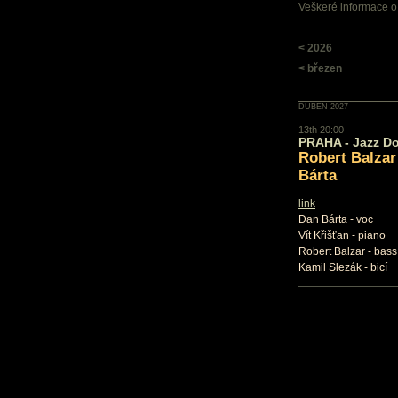
Veškeré informace o
< 2026
< březen
DUBEN 2027
13th 20:00
PRAHA - Jazz D
Robert Balzar
Bárta
link
Dan Bárta - voc
Vít Křišťan - piano
Robert Balzar - bass
Kamil Slezák - bicí